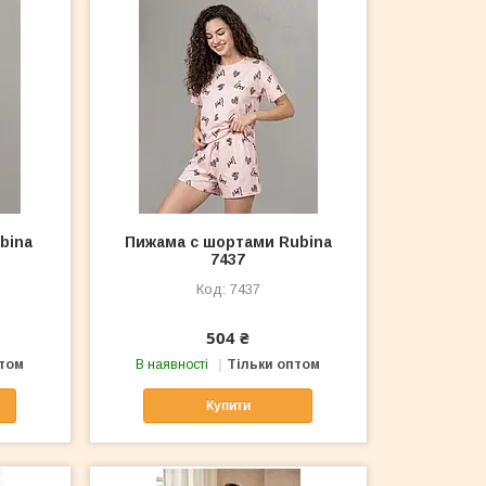
bina
Пижама с шортами Rubina
7437
7437
504 ₴
птом
В наявності
Тільки оптом
Купити