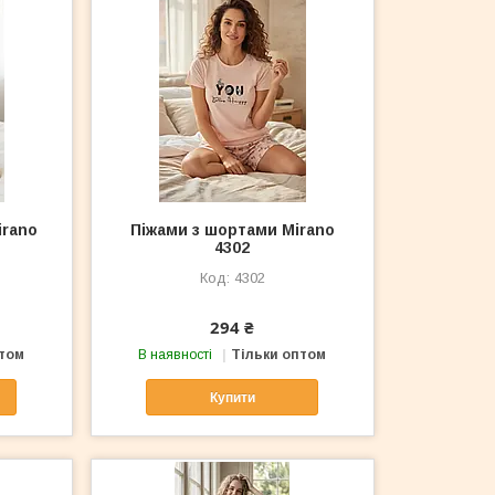
irano
Піжами з шортами Mirano
4302
4302
294 ₴
птом
В наявності
Тільки оптом
Купити