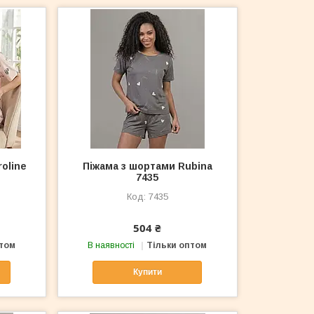
oline
Піжама з шортами Rubina
7435
7435
504 ₴
птом
В наявності
Тільки оптом
Купити