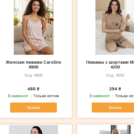
Женская пижама Caroline
Пижамы с шортами M
8806
4300
8806
4300
480 ₴
294 ₴
В наявності
Тільки оптом
В наявності
Тільки о
Купити
Купити