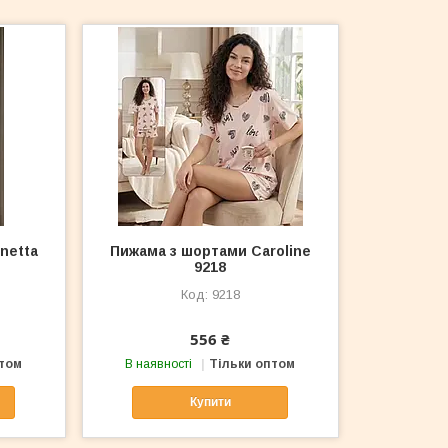
netta
Пижама з шортами Caroline
9218
9218
556 ₴
птом
В наявності
Тільки оптом
Купити