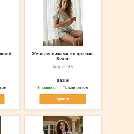
amood
Женская пижама с шортами.
Sexen
80015
362 ₴
птом
В наявності
Тільки оптом
Купити