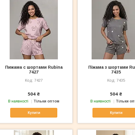
Пижама с шортами Rubina
Піжама з шортами Ru
7427
7435
7427
7435
504 ₴
504 ₴
В наявності
Тільки оптом
В наявності
Тільки о
Купити
Купити