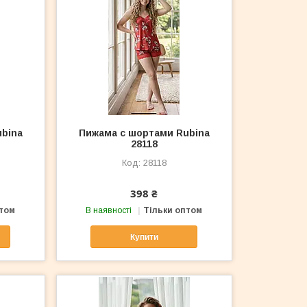
bina
Пижама с шортами Rubina
28118
28118
398 ₴
птом
В наявності
Тільки оптом
Купити