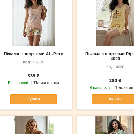
Піжама із шортами AL-Pery
Піжама з шортами Pij
4020
76-128
4020
339 ₴
280 ₴
В наявності
Тільки оптом
В наявності
Тільки о
Купити
Купити