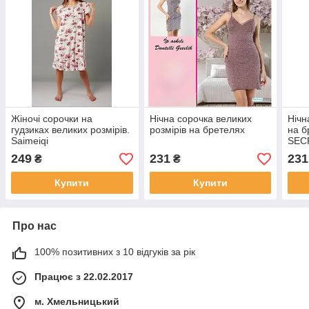
Жіночі сорочки на
Нічна сорочка великих
Нічн
гудзиках великих розмірів.
розмірів на бретелях
на б
Saimeiqi
SEC
249
231
231
₴
₴
Купити
Купити
Про нас
100% позитивних з 10 відгуків за рік
Працює з 22.02.2017
м. Хмельницький