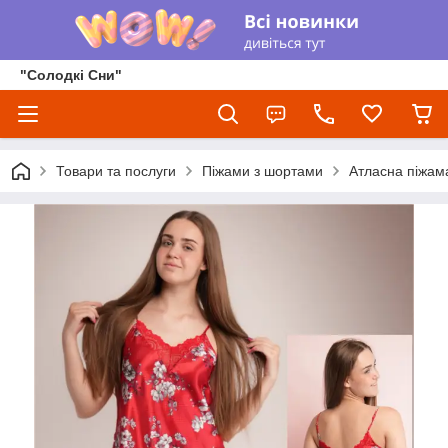
"Солодкі Сни"
Товари та послуги
Піжами з шортами
Атласна піжам