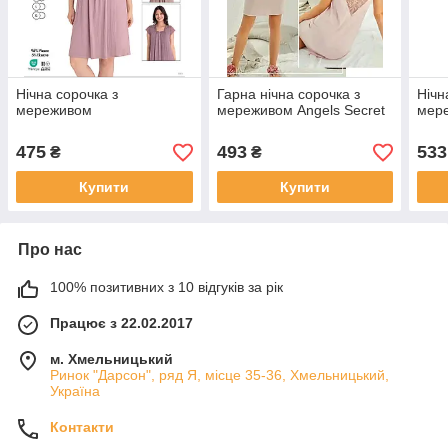
Нічна сорочка з
Гарна нічна сорочка з
Нічн
мереживом
мереживом Angels Secret
мер
475
493
533
₴
₴
Купити
Купити
Про нас
100% позитивних з 10 відгуків за рік
Працює з 22.02.2017
м. Хмельницький
Ринок "Дарсон", ряд Я, місце 35-36, Хмельницький,
Україна
Контакти