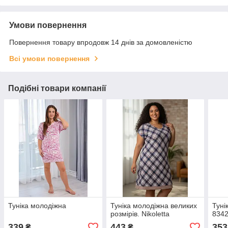
Умови повернення
Повернення товару впродовж 14 днів за домовленістю
Всі умови повернення
Подібні товари компанії
Туніка молодіжна
Туніка молодіжна великих
Туні
розмірів. Nikoletta
834
339
443
353
₴
₴