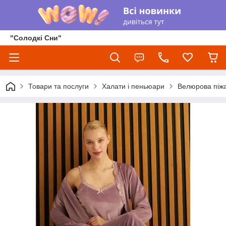
"Солодкі Сни"
Товари та послуги
Халати і пеньюари
Велюрова піж