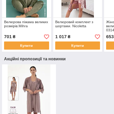
Велюрова піжама великих
Велюровий комплект з
Жіно
розмірів.Mihra
шортами. Nicoletta
вели
031
701
1 017
653
₴
₴
Купити
Купити
Акційні пропозиції та новинки