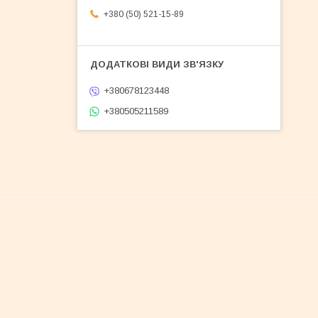
+380 (50) 521-15-89
+380678123448
+380505211589