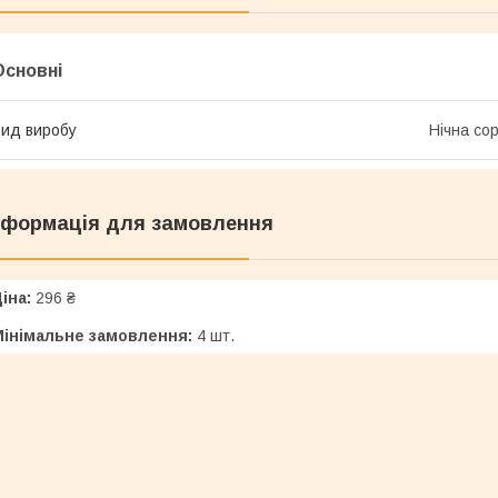
Основні
ид виробу
Нічна со
нформація для замовлення
іна:
296 ₴
Мінімальне замовлення:
4 шт.