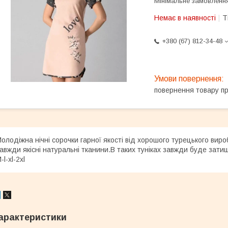
Мінімальне замовлення
Немає в наявності
Т
+380 (67) 812-34-48
повернення товару п
олодіжна нічні сорочки гарної якості від хорошого турецького вир
авжди якісні натуральні тканини.В таких туніках завжди буде зат
-l-xl-2xl
арактеристики