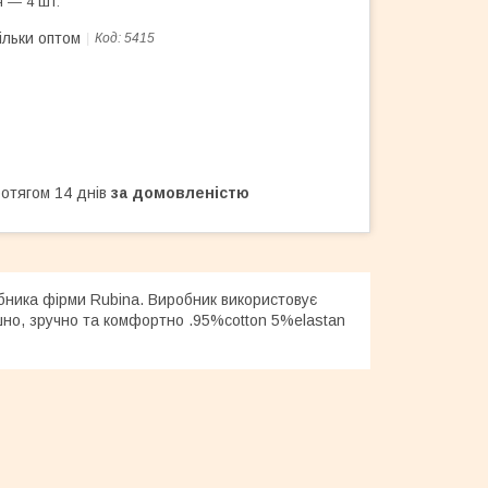
 — 4 шт.
ільки оптом
Код:
5415
ротягом 14 днів
за домовленістю
обника фірми Rubina. Виробник використовує
ишно, зручно та комфортно .95%cotton 5%elastan