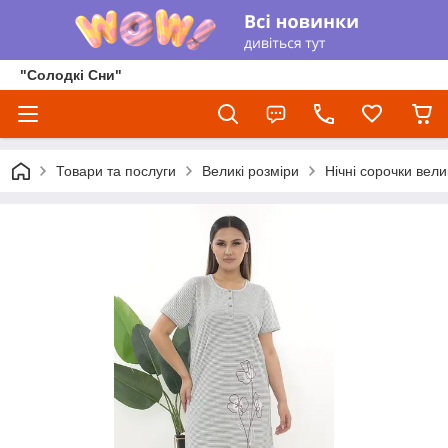
"Солодкі Сни"
Товари та послуги
Великі розміри
Нічні сорочки вели