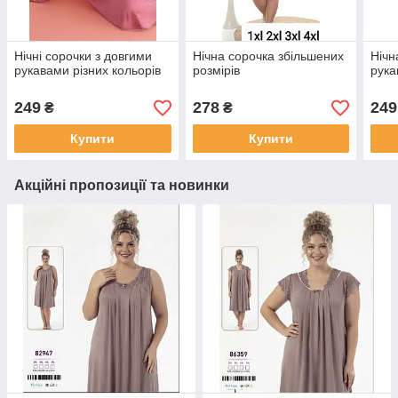
Нічні сорочки з довгими
Нічна сорочка збільшених
Нічн
рукавами різних кольорів
розмірів
рука
249
278
249
₴
₴
Купити
Купити
Акційні пропозиції та новинки