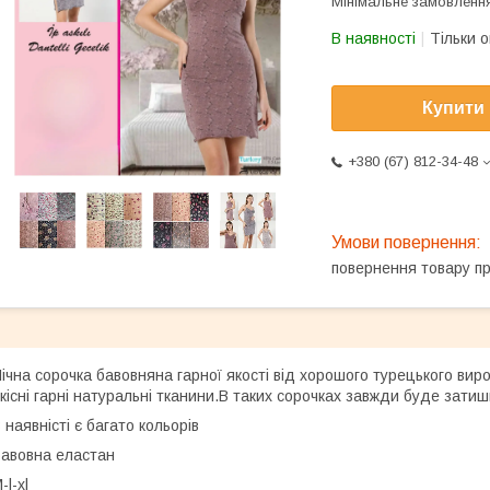
Мінімальне замовлення
В наявності
Тільки 
Купити
+380 (67) 812-34-48
повернення товару п
ічна сорочка бавовняна гарної якості від хорошого турецького вир
кісні гарні натуральні тканини.В таких сорочках завжди буде затиш
 наявністі є багато кольорів
авовна еластан
-l-xl