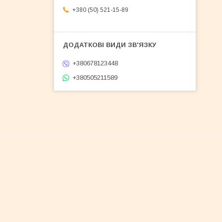
+380 (50) 521-15-89
+380678123448
+380505211589