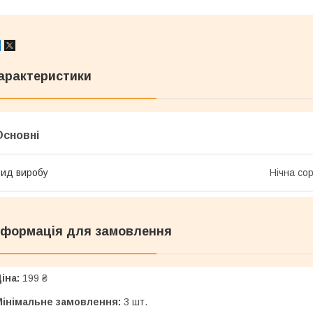
арактеристики
Основні
ид виробу
Нічна со
нформація для замовлення
іна:
199 ₴
Мінімальне замовлення:
3 шт.