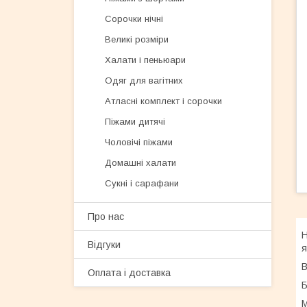
Сорочки нічні
Великі розміри
Халати і пеньюари
Одяг для вагітних
Атласні комплект і сорочки
Піжами дитячі
Чоловічі піжами
Домашні халати
Сукні і сарафани
Про нас
Н
Відгуки
я
В
Оплата і доставка
Б
M