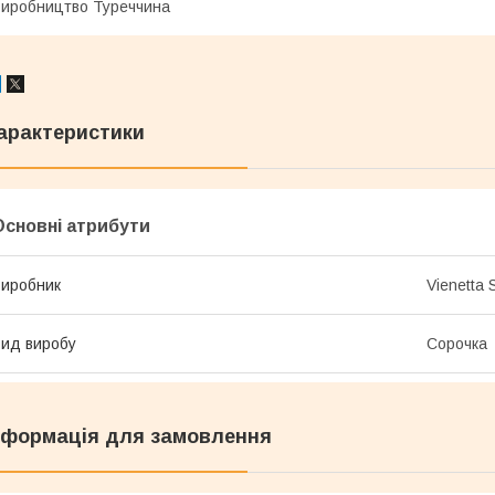
иробництво Туреччина
арактеристики
Основні атрибути
иробник
Vienetta 
ид виробу
Сорочка
нформація для замовлення