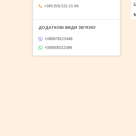
Ц
+380 (50) 521-15-89
+380678123448
+380505211589