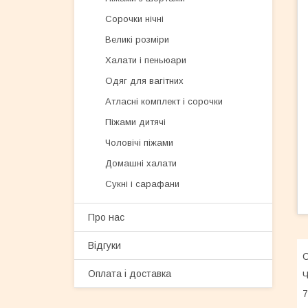
Сорочки нічні
Великі розміри
Халати і пеньюари
Одяг для вагітних
Атласні комплект і сорочки
Піжами дитячі
Чоловічі піжами
Домашні халати
Сукні і сарафани
Про нас
Відгуки
С
Оплата і доставка
Ч
7