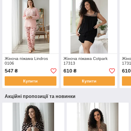
Жіноча піжама Lindros
Жіноча піжама Cotpark
Жіно
0106
17313
173
547
610
610
₴
₴
Купити
Купити
Акційні пропозиції та новинки