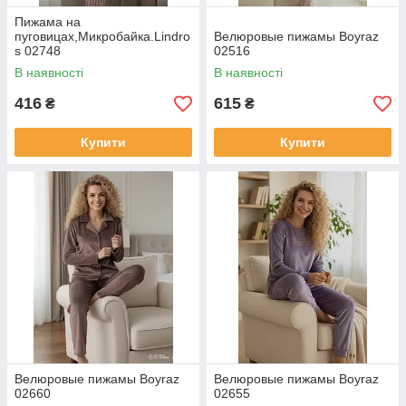
Пижама на
пуговицах,Микробайка.Lindro
Велюровые пижамы Boyraz
s 02748
02516
В наявності
В наявності
416
615
₴
₴
Купити
Купити
Велюровые пижамы Boyraz
Велюровые пижамы Boyraz
02660
02655