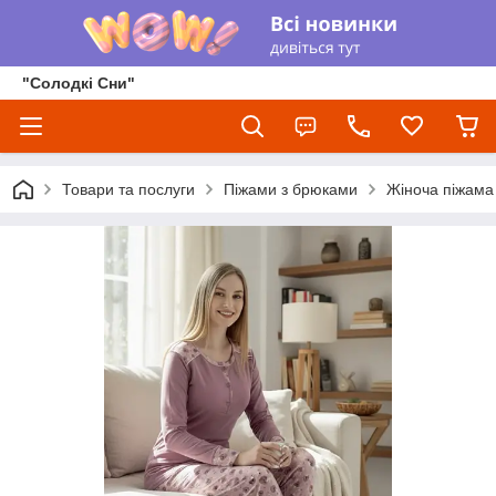
"Солодкі Сни"
Товари та послуги
Піжами з брюками
Жіноча піжама