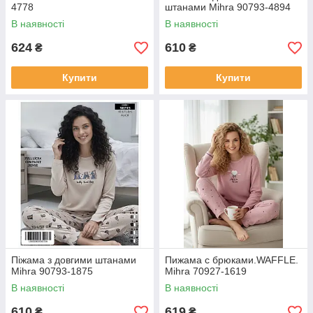
4778
штанами Mihra 90793-4894
В наявності
В наявності
624
610
₴
₴
Купити
Купити
Піжама з довгими штанами
Пижама с брюками.WAFFLE.
Mihra 90793-1875
Mihra 70927-1619
В наявності
В наявності
610
619
₴
₴