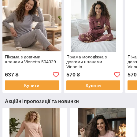
Піжама з довгими
Піжама молодіжна з
Піжа
штанами Vienetta 504029
довгими штанами.
довг
Vienetta
Vien
637
570
570
₴
₴
Купити
Купити
Акційні пропозиції та новинки