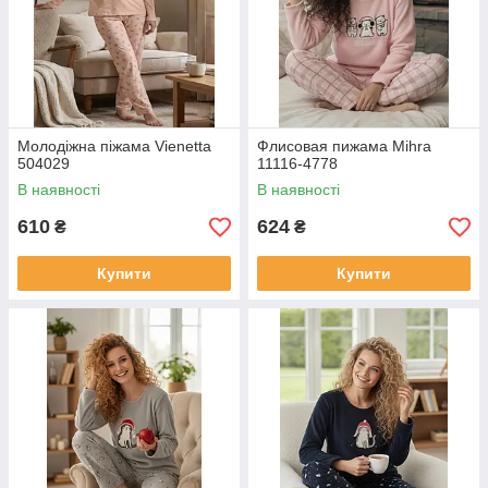
Молодіжна піжама Vienetta
Флисовая пижама Mihra
504029
11116-4778
В наявності
В наявності
610
624
₴
₴
Купити
Купити