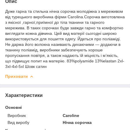
Опис
Дуже гарна та стильна нічна сорочка молодіжна з мереживом
від турецького виробника фірми Carolina.Сорочка виготовлена
з якісної ,гарної,приїмної до тіла тканини та гарного
мережива. В таких сорочках буде завжди гарно та комфортно
виглядати кожна дівчина. Цей вид матерії сьогодні широко
використовується для пошиття одягу. Йдеться про поліаміді.
Не дарма його волокна називають дихаючими — додаючи в
тканину поліамід, виробники забезпечують хороше
пропускання повітря, а також надають їй міцність і м’якість,
що підвищує попит на матерію. 83%polyamide 13%elastan 2xl-
3xl-4xl-5xl Шовк сатин
Приховати
Характеристики
Основні
Виробник
Caroline
Вид виробу
Нічна сорочка