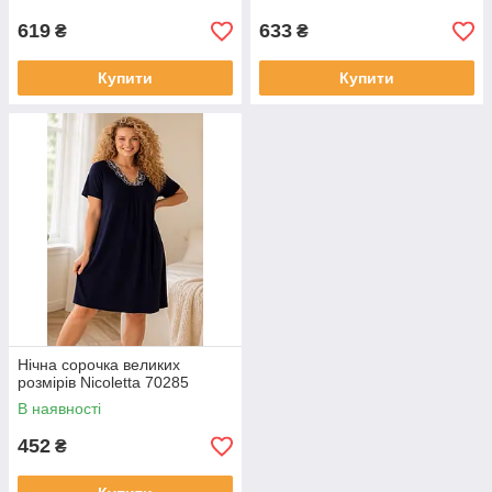
619
633
₴
₴
Купити
Купити
Нічна сорочка великих
розмірів Nicoletta 70285
В наявності
452
₴