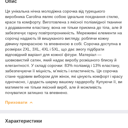
Опис
Ця унікальна нічна молодіжна сорочка від турецького
виробника Carolina являє собою ідеальне поєднання стилю,
краси та комфорту. Виготовлена з якісної поліамідної тканини
з додаванням еластану, вона не тільки приємна до тіла, але й
забезпечує гарну повітропроникність. Мереживні елементи на
сорочці надають їй вишуканого вигляду, роблячи кожну
дівчину прекрасною та впевненою в собі. Сорочка доступна в
розмірах 2XL, 3XL, 4XL і 5XL, що дає змогу підібрати
відповідний варіант для кожної фігури. Матеріал —
шовковистий сатин, який надає виробу розкішного блиску й
елегантності. У складі сорочки: 83% поліамід і 13% еластану,
забезпечуючи її міцність, м'якість і еластичність. Ця сорочка
стане чудовим вибором для жінок, які цінують комфорт і красу
одночасно, і додасть шарму вашому гардеробу. Купуючи її, ви
матимете не тільки якісний виріб, але й можливість
почуватися затишно та впевнено.
Приховати
Характеристики