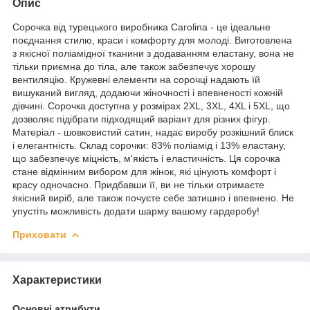
Опис
Сорочка від турецького виробника Carolina - це ідеальне
поєднання стилю, краси і комфорту для молоді. Виготовлена
з якісної поліамідної тканини з додаванням еластану, вона не
тільки приємна до тіла, але також забезпечує хорошу
вентиляцію. Кружевні елементи на сорочці надають їй
вишуканий вигляд, додаючи жіночності і впевненості кожній
дівчині. Сорочка доступна у розмірах 2XL, 3XL, 4XL і 5XL, що
дозволяє підібрати підходящий варіант для різних фігур.
Матеріал - шовковистий сатин, надає виробу розкішний блиск
і елегантність. Склад сорочки: 83% поліамід і 13% еластану,
що забезпечує міцність, м'якість і еластичність. Ця сорочка
стане відмінним вибором для жінок, які цінують комфорт і
красу одночасно. Придбавши її, ви не тільки отримаєте
якісний виріб, але також почуєте себе затишно і впевнено. Не
упустіть можливість додати шарму вашому гардеробу!
Приховати
Характеристики
Основні атрибути