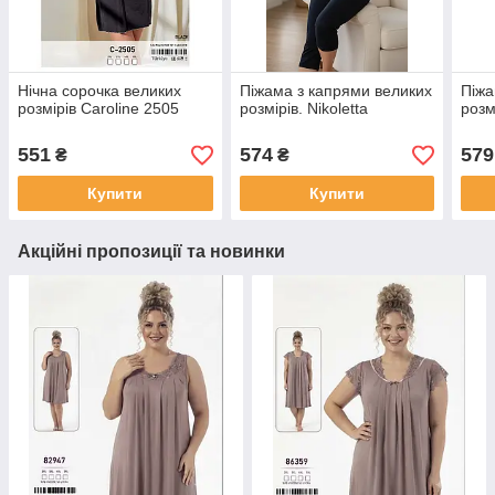
Нічна сорочка великих
Піжама з капрями великих
Піжа
розмірів Caroline 2505
розмірів. Nikoletta
розм
551
574
579
₴
₴
Купити
Купити
Акційні пропозиції та новинки