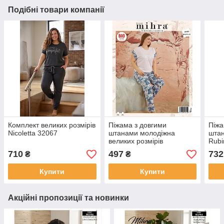
Подібні товари компанії
Комплект великих розмірів
Піжама з довгими
Піжа
Nicoletta 32067
штанами молодіжна
штан
великих розмірів
Rubi
710
497
732
₴
₴
Купити
Купити
Акційні пропозиції та новинки