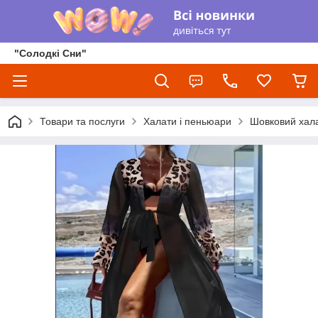
"Солодкі Сни"
Товари та послуги
Халати і пеньюари
Шовковий хал