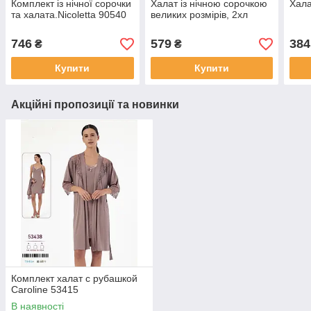
Комплект із нічної сорочки
Халат із нічною сорочкою
Хала
та халата.Nicoletta 90540
великих розмірів, 2хл
746
579
384
₴
₴
Купити
Купити
Акційні пропозиції та новинки
Комплект халат с рубашкой
Caroline 53415
В наявності