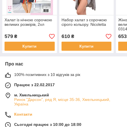
Халат із нічною сорочкою
Набор халат з сорочкою
Жіно
великих розмірів, 2хл
сірого кольору. Nicoletta
вели
031
579
610
653
₴
₴
Купити
Купити
Про нас
100% позитивних з 10 відгуків за рік
Працює з 22.02.2017
м. Хмельницький
Ринок "Дарсон", ряд Я, місце 35-36, Хмельницький,
Україна
Контакти
Сьогодні працює з 10:00 до 18:00