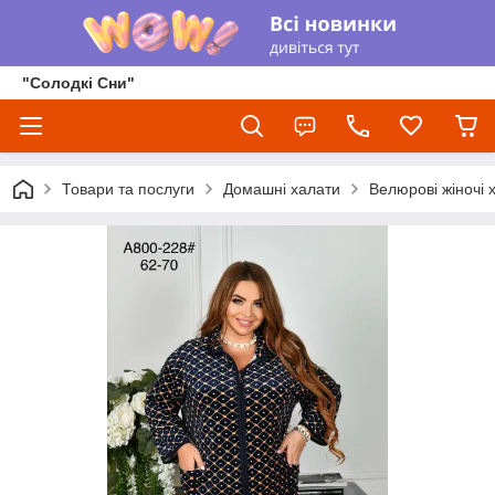
"Солодкі Сни"
Товари та послуги
Домашні халати
Велюрові жіночі 