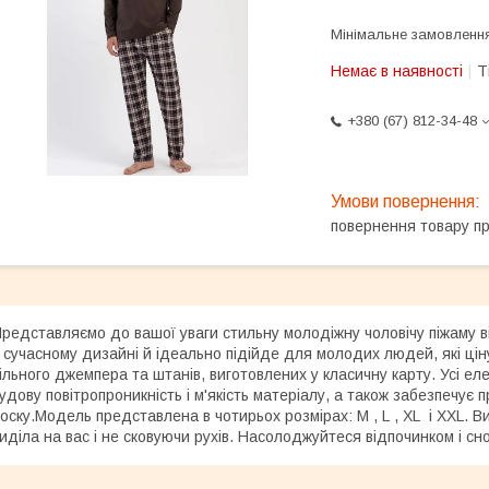
Мінімальне замовлення
Немає в наявності
Т
+380 (67) 812-34-48
повернення товару п
редставляємо до вашої уваги стильну молодіжну чоловічу піжаму в
 сучасному дизайні й ідеально підійде для молодих людей, які цін
ільного джемпера та штанів, виготовлених у класичну карту. Усі е
удову повітропроникність і м'якість матеріалу, а також забезпечує п
оску.Модель представлена в чотирьох розмірах: M , L , XL і XXL. В
иділа на вас і не сковуючи рухів. Насолоджуйтеся відпочинком і сном