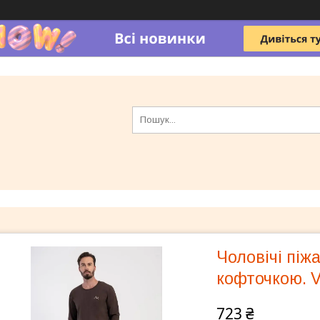
Чоловічі піж
кофточкою. V
723 ₴