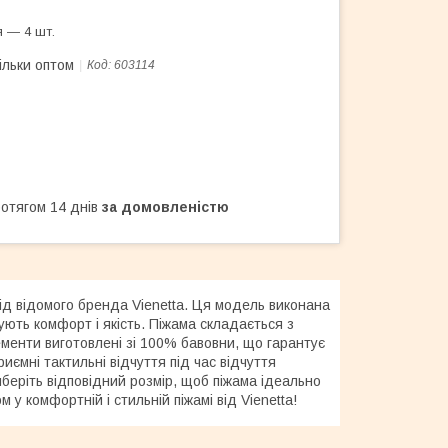
 — 4 шт.
ільки оптом
Код:
603114
ротягом 14 днів
за домовленістю
ід відомого бренда Vienetta. Ця модель виконана
ують комфорт і якість. Піжама складається з
лементи виготовлені зі 100% бавовни, що гарантує
риємні тактильні відчуття під час відчуття
иберіть відповідний розмір, щоб піжама ідеально
 у комфортній і стильній піжамі від Vienetta!