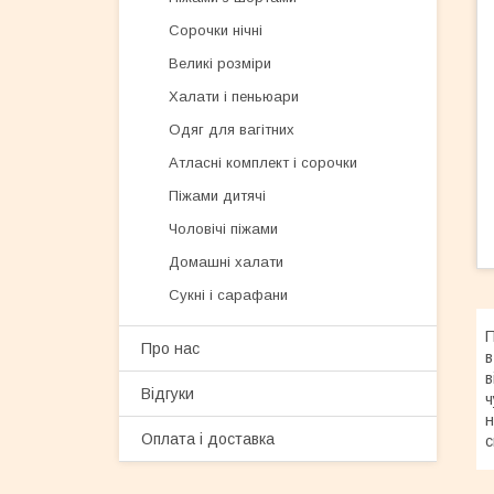
Сорочки нічні
Великі розміри
Халати і пеньюари
Одяг для вагітних
Атласні комплект і сорочки
Піжами дитячі
Чоловічі піжами
Домашні халати
Сукні і сарафани
П
Про нас
в
в
Відгуки
ч
н
Оплата і доставка
с