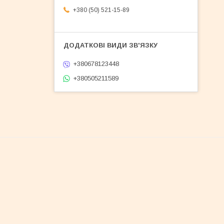
+380 (50) 521-15-89
+380678123448
+380505211589