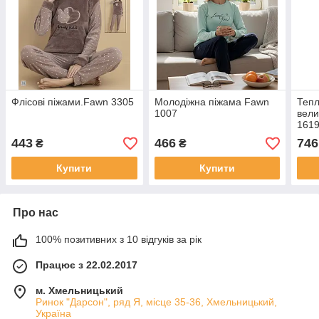
Флісові піжами.Fawn 3305
Молодіжна піжама Fawn
Тепл
1007
вели
161
443
466
746
₴
₴
Купити
Купити
Про нас
100% позитивних з 10 відгуків за рік
Працює з 22.02.2017
м. Хмельницький
Ринок "Дарсон", ряд Я, місце 35-36, Хмельницький,
Україна