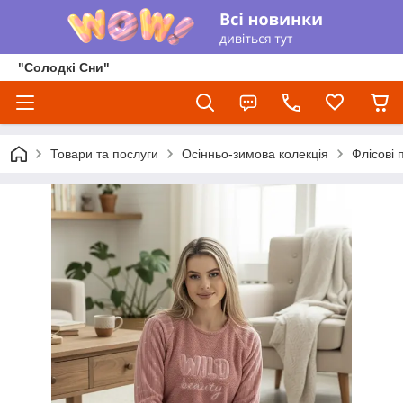
"Солодкі Сни"
Товари та послуги
Осінньо-зимова колекція
Флісові