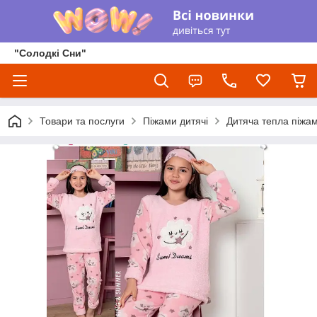
"Солодкі Сни"
Товари та послуги
Піжами дитячі
Дитяча тепла піжа