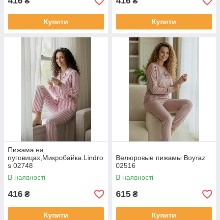
416
416
₴
₴
Купити
Купити
Пижама на
пуговицах,Микробайка.Lindro
Велюровые пижамы Boyraz
s 02748
02516
В наявності
В наявності
416
615
₴
₴
Купити
Купити