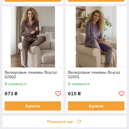
Велюровые пижамы Boyraz
Велюровые пижамы Boyraz
02660
02655
В наявності
В наявності
673
615
₴
₴
Купити
Купити
Показати ще