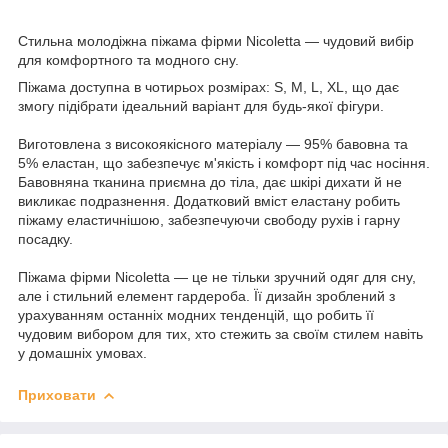
Стильна молодіжна піжама фірми Nicoletta — чудовий вибір
для комфортного та модного сну.
Піжама доступна в чотирьох розмірах: S, M, L, XL, що дає
змогу підібрати ідеальний варіант для будь-якої фігури.
Виготовлена з високоякісного матеріалу — 95% бавовна та
5% еластан, що забезпечує м'якість і комфорт під час носіння.
Бавовняна тканина приємна до тіла, дає шкірі дихати й не
викликає подразнення. Додатковий вміст еластану робить
піжаму еластичнішою, забезпечуючи свободу рухів і гарну
посадку.
Піжама фірми Nicoletta — це не тільки зручний одяг для сну,
але і стильний елемент гардероба. Її дизайн зроблений з
урахуванням останніх модних тенденцій, що робить її
чудовим вибором для тих, хто стежить за своїм стилем навіть
у домашніх умовах.
Приховати