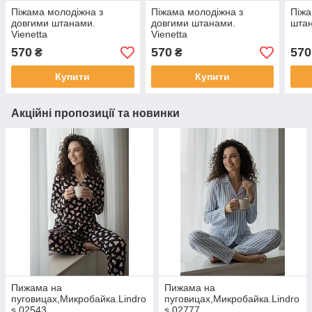
Піжама молодіжна з
Піжама молодіжна з
Піжа
довгими штанами.
довгими штанами.
шта
Vienetta
Vienetta
570
570
570
₴
₴
Купити
Купити
Акційні пропозиції та новинки
Пижама на
Пижама на
пуговицах,Микробайка.Lindro
пуговицах,Микробайка.Lindro
s 02543
s 02777