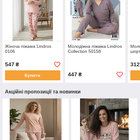
Жіноча піжама Lindros
Молодіжна піжама Lindros
Моло
0106
Collection 50158
шорт
547
312
₴
447
₴
Купити
Акційні пропозиції та новинки