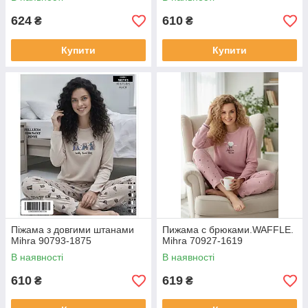
624
610
₴
₴
Купити
Купити
Піжама з довгими штанами
Пижама с брюками.WAFFLE.
Mihra 90793-1875
Mihra 70927-1619
В наявності
В наявності
610
619
₴
₴