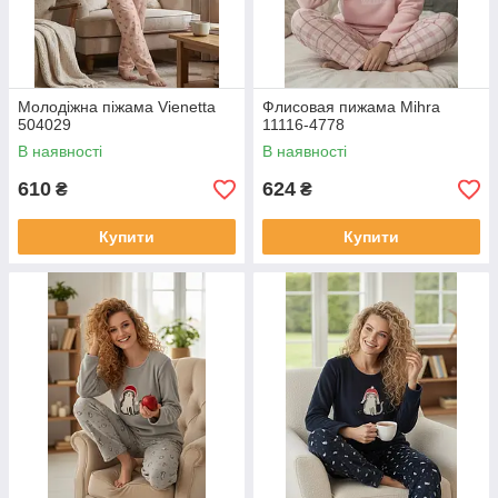
Молодіжна піжама Vienetta
Флисовая пижама Mihra
504029
11116-4778
В наявності
В наявності
610
624
₴
₴
Купити
Купити