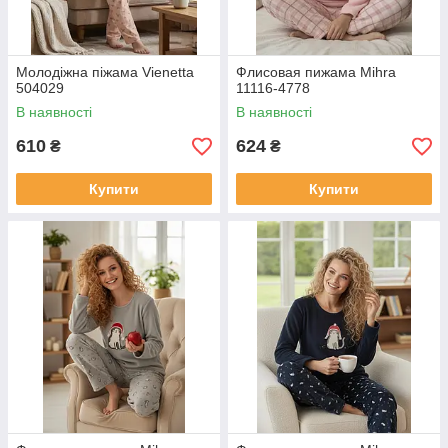
Молодіжна піжама Vienetta
Флисовая пижама Mihra
504029
11116-4778
В наявності
В наявності
610
624
₴
₴
Купити
Купити