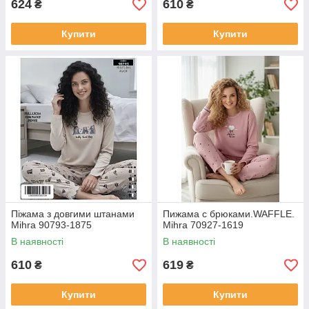
624
610
₴
₴
Купити
Купити
Піжама з довгими штанами
Пижама с брюками.WAFFLE.
Mihra 90793-1875
Mihra 70927-1619
В наявності
В наявності
610
619
₴
₴
Купити
Купити