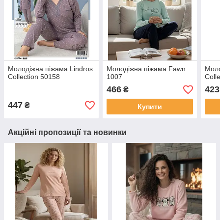
Молодіжна піжама Lindros
Молодіжна піжама Fawn
Моло
Collection 50158
1007
Coll
466
423
₴
447
₴
Купити
Акційні пропозиції та новинки