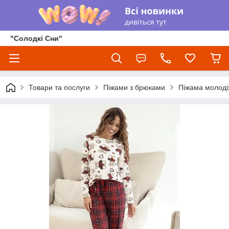
"Солодкі Сни"
Товари та послуги
Піжами з брюками
Піжама молодіж