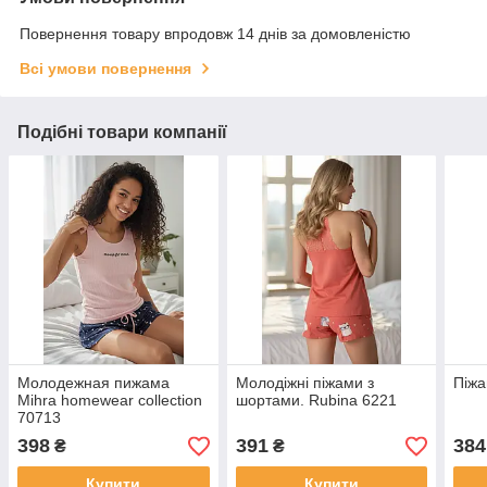
Повернення товару впродовж 14 днів за домовленістю
Всі умови повернення
Подібні товари компанії
Молодежная пижама
Молодіжні піжами з
Піжа
Mihra homewear collection
шортами. Rubina 6221
70713
398
391
384
₴
₴
Купити
Купити