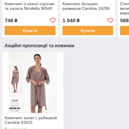
Комплект із нічної сорочки
Комплект больших
Стил
та халата.Nicoletta 90540
размеров Caroline 16206
вели
мере
746
1 040
588
₴
₴
Купити
Купити
Акційні пропозиції та новинки
Комплект халат с рубашкой
Caroline 53415