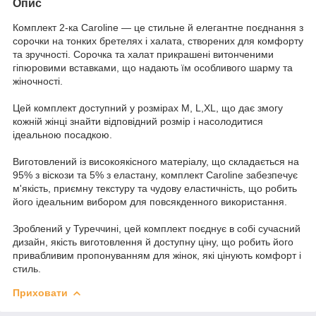
Опис
Комплект 2-ка Caroline — це стильне й елегантне поєднання з
сорочки на тонких бретелях і халата, створених для комфорту
та зручності. Сорочка та халат прикрашені витонченими
гіпюровими вставками, що надають їм особливого шарму та
жіночності.
Цей комплект доступний у розмірах M, L,XL, що дає змогу
кожній жінці знайти відповідний розмір і насолодитися
ідеальною посадкою.
Виготовлений із високоякісного матеріалу, що складається на
95% з віскози та 5% з еластану, комплект Caroline забезпечує
м'якість, приємну текстуру та чудову еластичність, що робить
його ідеальним вибором для повсякденного використання.
Зроблений у Туреччині, цей комплект поєднує в собі сучасний
дизайн, якість виготовлення й доступну ціну, що робить його
привабливим пропонуванням для жінок, які цінують комфорт і
стиль.
Приховати