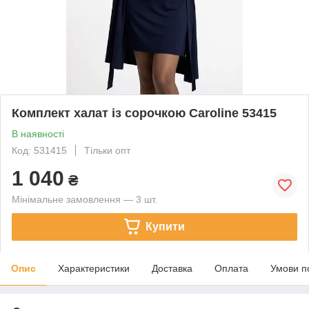
Комплект халат із сорочкою Caroline 53415
В наявності
Код: 531415
Тільки опт
1 040
₴
Мінімальне замовлення — 3 шт.
Купити
Опис
Характеристики
Доставка
Оплата
Умови п