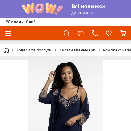
"Солодкі Сни"
Товари та послуги
Халати і пеньюари
Комплект хала