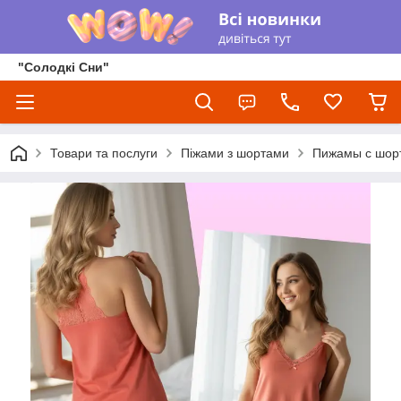
"Солодкі Сни"
Товари та послуги
Піжами з шортами
Пижамы с шор