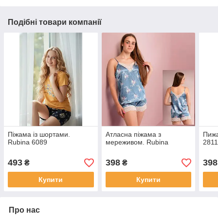
Подібні товари компанії
Піжама із шортами.
Атласна піжама з
Пижа
Rubina 6089
мереживом. Rubina
281
493
398
398
₴
₴
Купити
Купити
Про нас