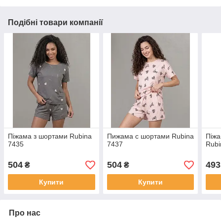
Подібні товари компанії
Піжама з шортами Rubina
Пижама с шортами Rubina
Піжа
7435
7437
Rubi
504
504
493
₴
₴
Купити
Купити
Про нас