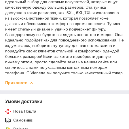
идеальный выбор для оптовых покупателей, которые ищут
качественную одежду больших размеров. Эта туника
доступна в таких размерах, как 5XL, 6XL,7XL и изготовлена
из высококачественной ткани, которая позволяет коже
дышать и обеспечивает комфорт во время ношения. Туника
имеет стильный дизайн и удачно подчеркнет фигуру,
благодаря чему вы будете выглядеть элегантно и модно. Она
идеально подойдет как для повседневного использования. Не
задумываясь, выберите эту тунику для вашего магазина и
порадуйте своих клиентов стильной и комфортной одеждой
больших размеров! Если вы хотите приобрести данную
пижаму оптом, просто сделайте заказ на нашем сайте или
свяжитесь с нами по указанным контактным номерам
телефона. С Vienetta вы получите только качественный товар.
Приховати
Умови доставки
Нова Пошта
Самовивіз
Delivery