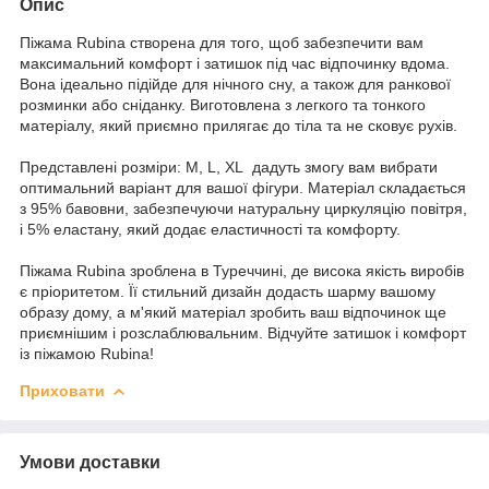
Опис
Піжама Rubina створена для того, щоб забезпечити вам
максимальний комфорт і затишок під час відпочинку вдома.
Вона ідеально підійде для нічного сну, а також для ранкової
розминки або сніданку. Виготовлена з легкого та тонкого
матеріалу, який приємно прилягає до тіла та не сковує рухів.
Представлені розміри: M, L, XL дадуть змогу вам вибрати
оптимальний варіант для вашої фігури. Матеріал складається
з 95% бавовни, забезпечуючи натуральну циркуляцію повітря,
і 5% еластану, який додає еластичності та комфорту.
Піжама Rubina зроблена в Туреччині, де висока якість виробів
є пріоритетом. Її стильний дизайн додасть шарму вашому
образу дому, а м'який матеріал зробить ваш відпочинок ще
приємнішим і розслаблювальним. Відчуйте затишок і комфорт
із піжамою Rubina!
Приховати
Умови доставки