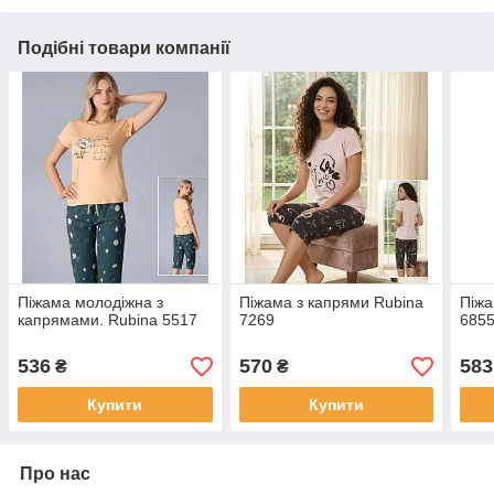
Подібні товари компанії
Піжама молодіжна з
Піжама з капрями Rubina
Піжа
капрямами. Rubina 5517
7269
685
536
570
583
₴
₴
Купити
Купити
Про нас