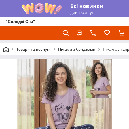
"Солодкі Сни"
Товари та послуги
Піжами з бриджами
Піжама з кап