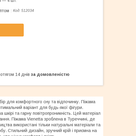
 — 4 шт.
оптом
Код:
512034
ротягом 14 днів
за домовленістю
ибір для комфортного сну та відпочинку. Піжама
оптимальний варіант для будь-якої фігури.
 шкірі та гарну повітропроникність. Цей матеріал
ання. Піжама Vienetta зроблена в Туреччині, де
ництва використані тільки натуральні матеріали та
обу. Стильний дизайн, зручний крій і приємна на