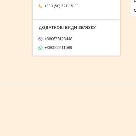
Ц
+380 (50) 521-15-89
+380678123448
+380505211589