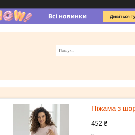
Піжама з шор
452 ₴