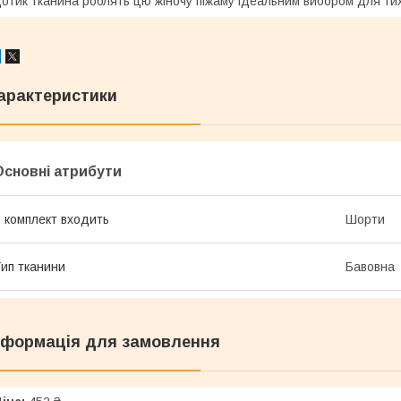
отик тканина роблять цю жіночу піжаму ідеальним вибором для тих, 
арактеристики
Основні атрибути
 комплект входить
Шорти
ип тканини
Бавовна
нформація для замовлення