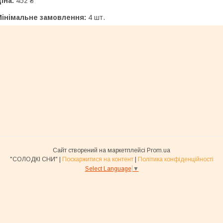
іна:
452 ₴
Мінімальне замовлення:
4 шт.
Сайт створений на маркетплейсі
Prom.ua
"СОЛОДКІ СНИ" |
Поскаржитися на контент
|
Політика конфіденційності
Select Language
▼