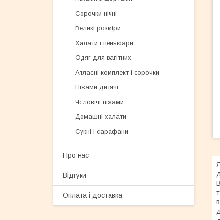
Сорочки нічні
Великі розміри
Халати і пеньюари
Одяг для вагітних
Атласні комплект і сорочки
Піжами дитячі
Чоловічі піжами
Домашні халати
Сукні і сарафани
Про нас
Я
д
Відгуки
В
т
Оплата і доставка
в
д