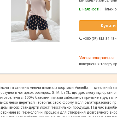
Мінімальне замовлення
В наявності
Тільки 
Купити
+380 (67) 812-34-48
повернення товару п
кісна та стильна жіноча піжама із шортами Vienetta — ідеальний в
оступна в чотирьох розмірах: S, M, L і XL, що дає змогу підібрати 
иготовлена зі 100% бавовни, піжама забезпечує приємне відчуття на
акож легко переться і зберігає свою форму після багаторазового пр
ідомі високі стандарти якості текстильної продукції. Під час вироб
отримані всі технологічні процеси для створення довговічного вир