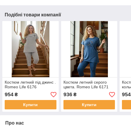
Подібні товари компанії
Костюм летний під джинс .
Костюм летний серого
Кост
Romeo Life 6176
цвета. Romeo Life 6171
коль
954
936
954
₴
₴
Купити
Купити
Про нас