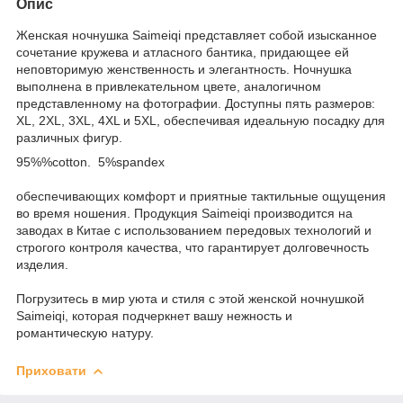
Опис
Женская ночнушка Saimeiqi представляет собой изысканное
сочетание кружева и атласного бантика, придающее ей
неповторимую женственность и элегантность. Ночнушка
выполнена в привлекательном цвете, аналогичном
представленному на фотографии. Доступны пять размеров:
XL, 2XL, 3XL, 4XL и 5XL, обеспечивая идеальную посадку для
различных фигур.
95%%cotton. 5%spandex
обеспечивающих комфорт и приятные тактильные ощущения
во время ношения. Продукция Saimeiqi производится на
заводах в Китае с использованием передовых технологий и
строгого контроля качества, что гарантирует долговечность
изделия.
Погрузитесь в мир уюта и стиля с этой женской ночнушкой
Saimeiqi, которая подчеркнет вашу нежность и
романтическую натуру.
Приховати