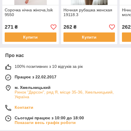
Сорочка нічна жіноча,Isik
Ночная рубашка женская
Нічн
9550
19118.3
моло
271
262
262
₴
₴
Купити
Купити
Про нас
100% позитивних з 10 відгуків за рік
Працює з 22.02.2017
м. Хмельницький
Ринок "Дарсон", ряд Я, місце 35-36, Хмельницький,
Україна
Контакти
Сьогодні працює з 10:00 до 18:00
Показати весь графік роботи