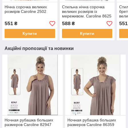
Нічна сорочка великих
Стильна нічна сорочка
Стил
розмірів Caroline 2502
великих розмірів із
брет
мереживом. Caroline 8625
вели
551
588
551
₴
₴
Купити
Купити
Акційні пропозиції та новинки
Ночная рубашка больших
Ночная рубашка больших
размеров Caroline 82947
размеров Caroline 86359