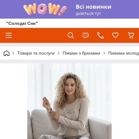
"Солодкі Сни"
Товари та послуги
Піжами з брюками
Пижама молоде