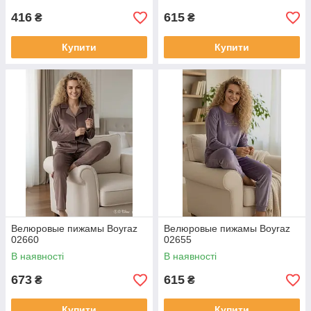
416
615
₴
₴
Купити
Купити
Велюровые пижамы Boyraz
Велюровые пижамы Boyraz
02660
02655
В наявності
В наявності
673
615
₴
₴
Купити
Купити