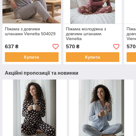
Піжама з довгими
Піжама молодіжна з
Піжа
штанами Vienetta 504029
довгими штанами.
довг
Vienetta
Vien
637
570
570
₴
₴
Купити
Купити
Акційні пропозиції та новинки