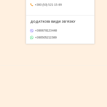
+380 (50) 521-15-89
+380678123448
+380505211589