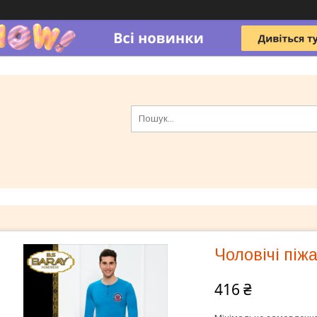
Чоловічі піж
416 ₴