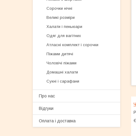
Сорочки нічні
Великі розміри
Халати і пеньюари
Одяг для вагітних
Атласні комплект і сорочки
Піжами дитячі
Чоловічі піжами
Домашні халати
Сукні і сарафани
Про нас
Ч
Відгуки
Р
Є
Оплата і доставка