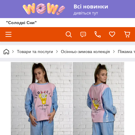
"Солодкі Сни"
Товари та послуги
Осінньо-зимова колекція
Піжама 