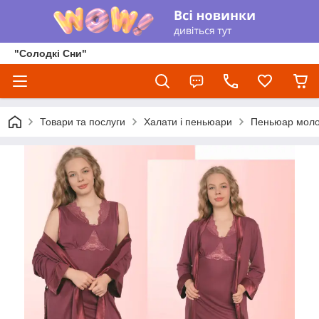
"Солодкі Сни"
Товари та послуги
Халати і пеньюари
Пеньюар моло