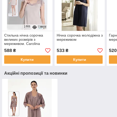
Стильна нічна сорочка
Нічна сорочка молодіжна з
Гарн
великих розмірів з
мереживом
мер
мереживом. Carolina
588
533
520
₴
₴
Купити
Купити
Акційні пропозиції та новинки