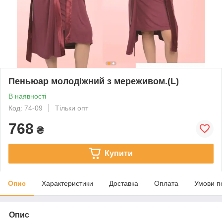
Пеньюар молодіжний з мереживом.(L)
В наявності
Код: 74-09
Тільки опт
768
₴
Купити
Опис
Характеристики
Доставка
Оплата
Умови п
Опис