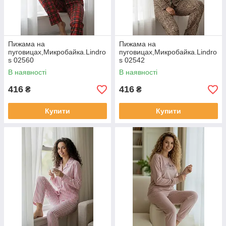
Пижама на
Пижама на
пуговицах,Микробайка.Lindro
пуговицах,Микробайка.Lindro
s 02560
s 02542
В наявності
В наявності
416
416
₴
₴
Купити
Купити