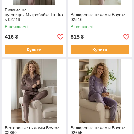
Пижама на
пуговицах,Микробайка.Lindro
Велюровые пижамы Boyraz
s 02748
02516
В наявності
В наявності
416
615
₴
₴
Купити
Купити
Велюровые пижамы Boyraz
Велюровые пижамы Boyraz
02660
02655