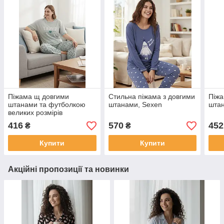
Піжама щ довгими
Стильна піжама з довгими
Піжа
штанами та футболкою
штанами, Sexen
штан
великих розмірів
416
570
452
₴
₴
Купити
Купити
Акційні пропозиції та новинки