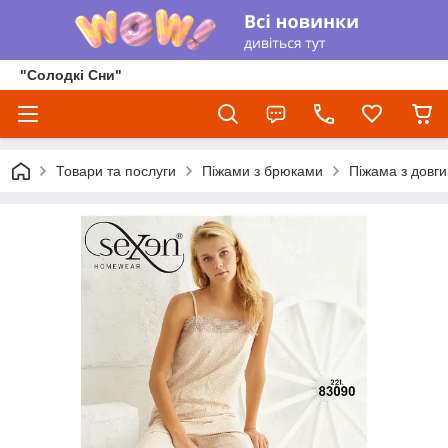
"Солодкі Сни"
Товари та послуги
Піжами з брюками
Піжама з довг