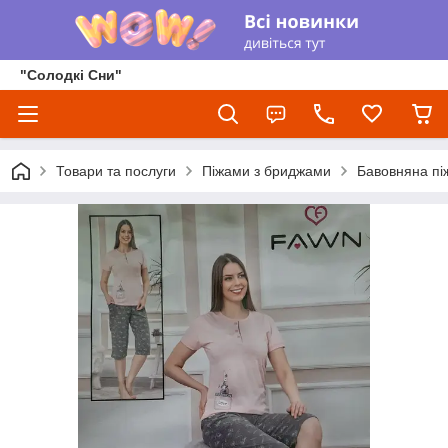
"Солодкі Сни"
Товари та послуги
Піжами з бриджами
Бавовняна пі