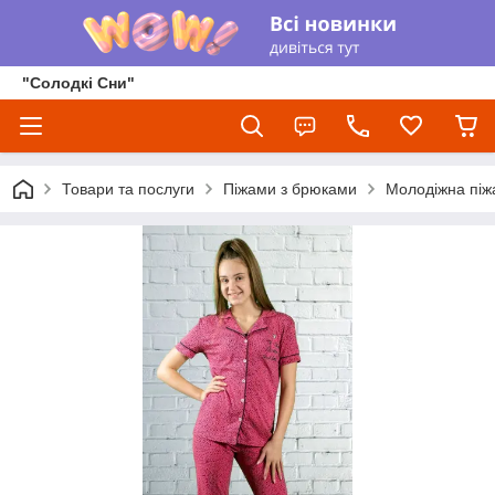
"Солодкі Сни"
Товари та послуги
Піжами з брюками
Молодіжна піж