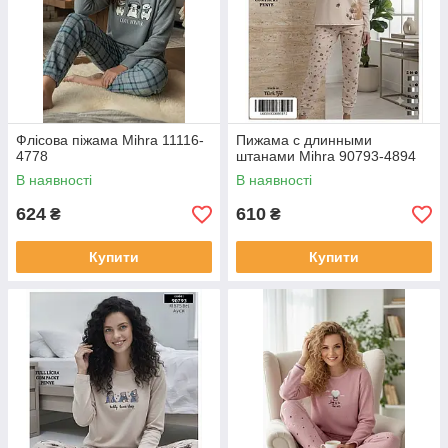
Флісова піжама Mihra 11116-
Пижама с длинными
4778
штанами Mihra 90793-4894
В наявності
В наявності
624
610
₴
₴
Купити
Купити