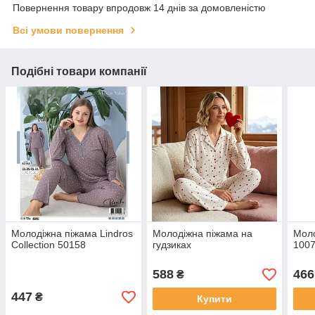
Повернення товару впродовж 14 днів за домовленістю
Всі умови повернення
Подібні товари компанії
Молодіжна піжама Lindros
Молодіжна піжама на
Моло
Collection 50158
гудзиках
100
588
466
₴
447
₴
Купити