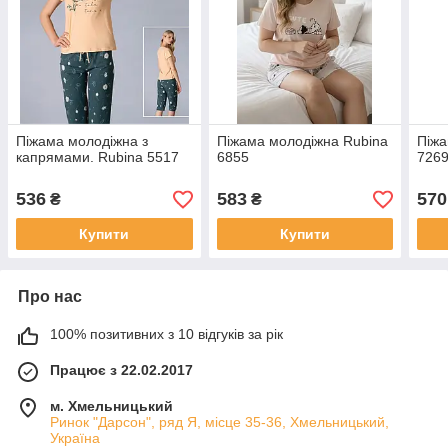
Піжама молодіжна з
Піжама молодіжна Rubina
Піжа
капрямами. Rubina 5517
6855
726
536
583
570
₴
₴
Купити
Купити
Про нас
100% позитивних з 10 відгуків за рік
Працює з 22.02.2017
м. Хмельницький
Ринок "Дарсон", ряд Я, місце 35-36, Хмельницький,
Україна