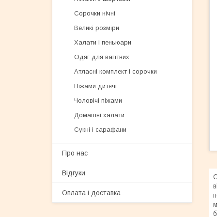
Сорочки нічні
Великі розміри
Халати і пеньюари
Одяг для вагітних
Атласні комплект і сорочки
Піжами дитячі
Чоловічі піжами
Домашні халати
Сукні і сарафани
Про нас
Відгуки
C
в
Оплата і доставка
п
м
б