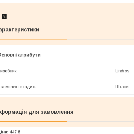
арактеристики
Основні атрибути
иробник
Lindros
 комплект входить
Штани
нформація для замовлення
іна:
447 ₴