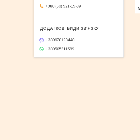
+380 (50) 521-15-89
+380678123448
+380505211589