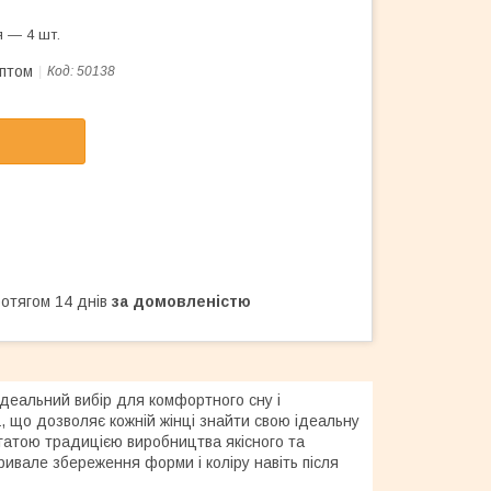
 — 4 шт.
оптом
Код:
50138
ротягом 14 днів
за домовленістю
ідеальний вибір для комфортного сну і
L, що дозволяє кожній жінці знайти свою ідеальну
багатою традицією виробництва якісного та
ривале збереження форми і коліру навіть після