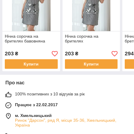
Нічна сорочка на
Нічна сорочка на
Нічн
брителях бавовняна
брителях
брет
203
203
294
₴
₴
Купити
Купити
Про нас
100% позитивних з 10 відгуків за рік
Працює з 22.02.2017
м. Хмельницький
Ринок "Дарсон", ряд Я, місце 35-36, Хмельницький,
Україна